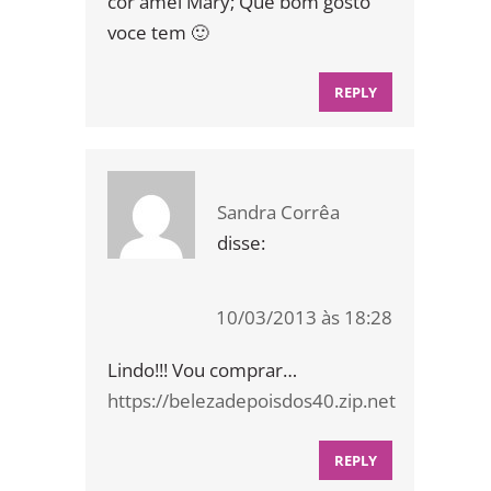
cor amei Mary; Que bom gosto
voce tem 🙂
REPLY
Sandra Corrêa
disse:
10/03/2013 às 18:28
Lindo!!! Vou comprar…
https://belezadepoisdos40.zip.net
REPLY