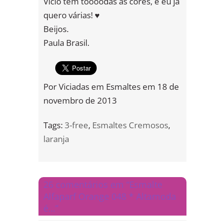
Vício tem toooodas as cores, e eu já
quero várias! ♥
Beijos.
Paula Brasil.
Por
Viciadas em Esmaltes
em
18 de
novembro de 2013
Tags:
3-free
,
Esmaltes Cremosos
,
laranja
26 comentários em “Esmalte
Alfaparf Orange 048 * Altamoda
é…”