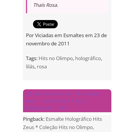
Thaís Rosa.
Por
Viciadas em Esmaltes
em
23 de
novembro de 2011
Tags:
Hits no Olimpo
,
holográfico
,
lilás
,
rosa
23 comentários em “Esmaltes
Axé + Holo Héstia * Ana
Hickmann + Hits”
Pingback:
Esmalte Holográfico Hits
Zeus * Coleção Hits no Olimpo,