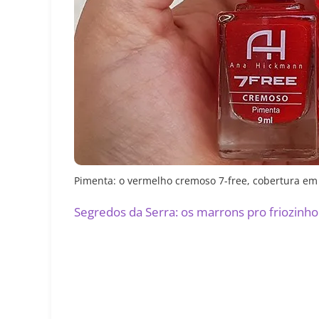
Pimenta: o vermelho cremoso 7-free, cobertura e
Segredos da Serra: os marrons pro friozinho