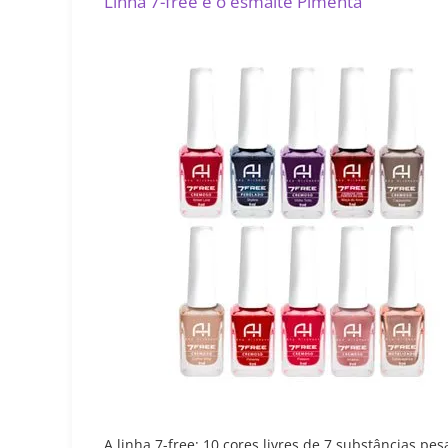
Linha 7-free e o esmalte Pimenta
A linha 7-free: 10 cores livres de 7 substâncias pe