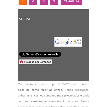
1
2
3
4
Próxima
SOCIAL
Viciadas em Esmaltes
Mostraremos a paixão por
esmaltes
para unhas,
dicas de como fazer as unhas
,
unhas decoradas
,
unhas artísticas, os
esmaltes
mais procurados e onde
comprar esmaltes e esmaltes importados. Nesse
espaço você encontrará tudo sobre esmaltes, unhas,