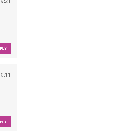
09:21
PLY
20:11
PLY