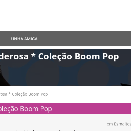
UNHA AMIGA
derosa * Coleção Boom Pop
osa * Coleção Boom Pop
Coleção Boom Pop
em
Esmaltes