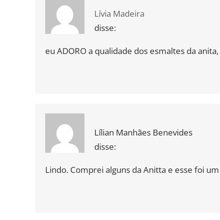
Lívia Madeira
disse:
eu ADORO a qualidade dos esmaltes da anita, 
Lílian Manhães Benevides
disse:
Lindo. Comprei alguns da Anitta e esse foi u