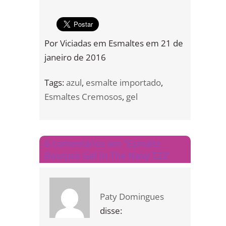
Por
Viciadas em Esmaltes
em
21 de
janeiro de 2016
Tags:
azul
,
esmalte importado
,
Esmaltes Cremosos
,
gel
6 comentários em “Esmalte
Bourjois Gel In The Navy T23”
Paty Domingues
disse: