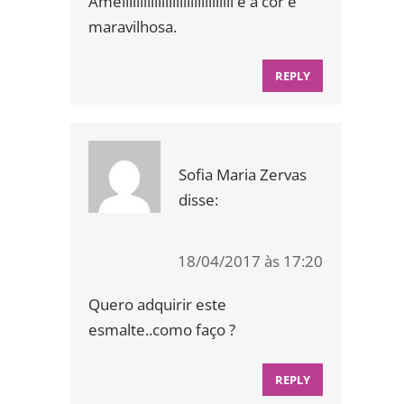
Ameiiiiiiiiiiiiiiiiiiiiiiiiiiiiiii e a cor e
maravilhosa.
REPLY
Sofia Maria Zervas
disse:
18/04/2017 às 17:20
Quero adquirir este
esmalte..como faço ?
REPLY