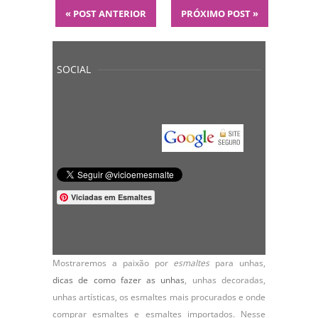
«
POST ANTERIOR
PRÓXIMO POST
»
SOCIAL
Viciadas em Esmaltes
Mostraremos a paixão por
esmaltes
para unhas,
dicas de como fazer as unhas
,
unhas decoradas
,
unhas artísticas, os
esmaltes
mais procurados e onde
comprar esmaltes e esmaltes importados. Nesse