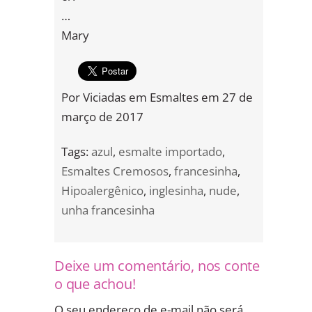
…
Mary
Por
Viciadas em Esmaltes
em
27 de
março de 2017
Tags:
azul
,
esmalte importado
,
Esmaltes Cremosos
,
francesinha
,
Hipoalergênico
,
inglesinha
,
nude
,
unha francesinha
Deixe um comentário, nos conte
o que achou!
O seu endereço de e-mail não será