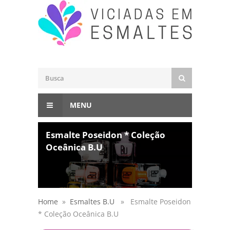
MENU
Esmalte Poseidon * Coleção
Oceânica B.U
Home
»
Esmaltes B.U
» Esmalte Poseidon
* Coleção Oceânica B.U