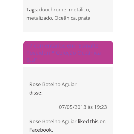
Tags:
duochrome
,
metálico
,
metalizado
,
Oceânica
,
prata
17 comentários em “Esmalte
Poseidon * Coleção Oceânica
B.U”
Rose Botelho Aguiar
disse:
07/05/2013 às 19:23
Rose Botelho Aguiar
liked this on
Facebook.