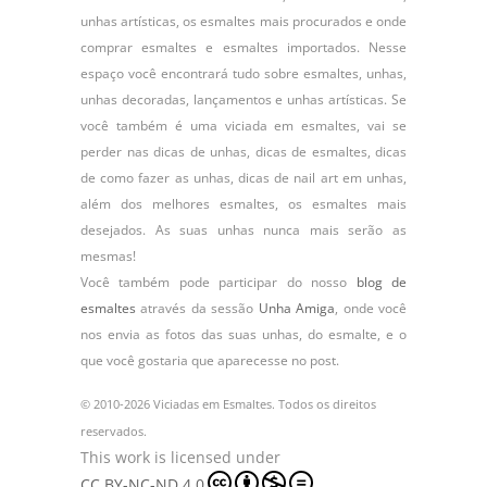
unhas artísticas, os
esmaltes
mais procurados e onde
comprar esmaltes e esmaltes importados. Nesse
espaço você encontrará tudo sobre esmaltes, unhas,
unhas decoradas, lançamentos e unhas artísticas. Se
você também é uma viciada em esmaltes, vai se
perder nas dicas de unhas, dicas de esmaltes, dicas
de como fazer as unhas, dicas de nail art em unhas,
além dos melhores esmaltes, os esmaltes mais
desejados. As suas unhas nunca mais serão as
mesmas!
Você também pode participar do nosso
blog de
esmaltes
através da sessão
Unha Amiga
, onde você
nos envia as fotos das suas unhas, do
esmalte
, e o
que você gostaria que aparecesse no post.
© 2010-2026 Viciadas em Esmaltes. Todos os direitos
reservados.
This work is licensed under
CC BY-NC-ND 4.0