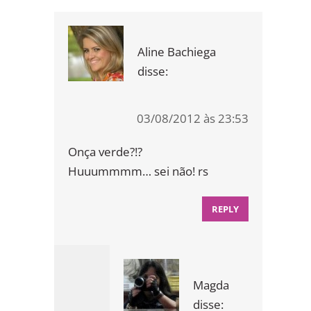
Aline Bachiega
disse:
03/08/2012 às 23:53
Onça verde?!?
Huuummmm… sei não! rs
REPLY
Magda
disse: