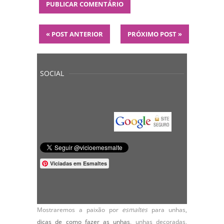
«
POST ANTERIOR
PRÓXIMO POST
»
SOCIAL
Viciadas em Esmaltes
Mostraremos a paixão por
esmaltes
para unhas,
dicas de como fazer as unhas
,
unhas decoradas
,