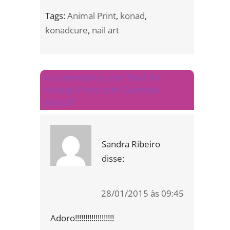
Tags:
Animal Print
,
konad
,
konadcure
,
nail art
6 comentários em “Nail Art
Animal Print com Carimbo
Konad”
Sandra Ribeiro
disse:
28/01/2015 às 09:45
Adoro!!!!!!!!!!!!!!!!!!!