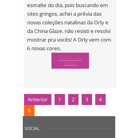
esmalte do dia, pois buscando em
sites gringos, achei a prévia das
novas coleções natalinas da Orly e
da China Glaze, não resisti e resolvi
mostrar pra vocês! A Orly vem com
6 novas cores,
Continuar
lendo
Anterior
1
2
3
4
5
SOCIAL