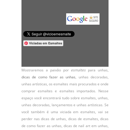
Viciadas em Esmaltes
Mostraremos a paixão por
esmaltes
para unhas,
dicas de como fazer as unhas
,
unhas decoradas
,
unhas artísticas, os
esmaltes
mais procurados e onde
comprar esmaltes e esmaltes importados. Nesse
espaço você encontrará tudo sobre esmaltes, unhas,
unhas decoradas, lançamentos e unhas artísticas. Se
você também é uma viciada em esmaltes, vai se
perder nas dicas de unhas, dicas de esmaltes, dicas
de como fazer as unhas, dicas de nail art em unhas,