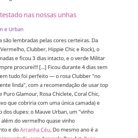
 testado nas nossas unhas
am e Urban
a são lembradas pelas cores certeiras. Da
te Vermelho, Clubber, Hippie Chic e Rock), o
das e ficou 3 dias intacto, e o verde Militar
pre procurei!!! [...] Ficou durante 4 dias sem
em tudo foi perfeito — o rosa Clubber "no
mente linda", com a recomendação de usar top
e Puro Glamour, Rosa Chiclete, Coral Chic,
oxo que cobriria com uma única camada) e
o dos dupes: o Mauve Urban, um "vinho
, além do vermelho quase vinho
nto e do
Arranha Céu
. Do mesmo ano é a