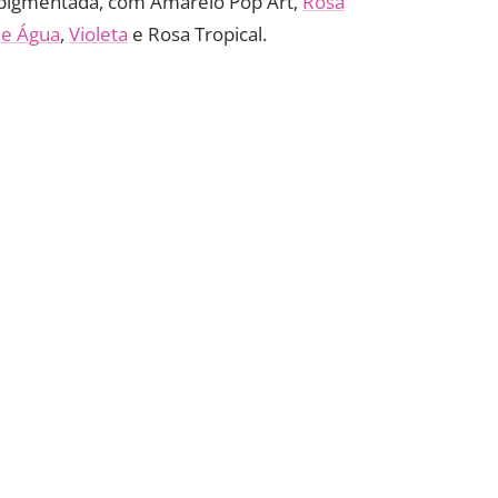
r pigmentada, com Amarelo Pop Art,
Rosa
e Água
,
Violeta
e Rosa Tropical.