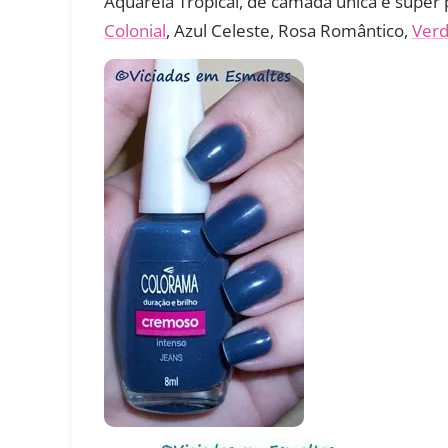
Aquarela Tropical, de camada única e supe
Colonial
, Azul Celeste, Rosa Romântico,
Verd