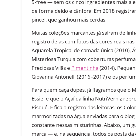
5-free — sem os cinco ingredientes mais ale
de formaldeído e cânfora. Em 2018 regist
pincel, que ganhou mais cerdas.
Muitas coleções marcantes já saíram de linh
registro delas com fotos das cores reais nas
Aquarela Tropical de camada única (2010), Á
Misteriosa Turquia com coberturas perfumad
Preciosas Vilãs e
Pimentinha
(2014), Pequena
Giovanna Antonelli (2016–2017) e os perfuma
Para quem caça dupes, já flagramos que o 
Essie, e que o Açaí da linha NutriVerniz re
Risqué. E fica o registro das leitoras: os 
marmorizadas na água enviadas para o blog 
constante nessas misturinhas. Abaixo, um g
marca — e, na sequência, todos os posts da 