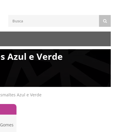
s Azul e Verde
smaltes Azul e Verde
e Gomes