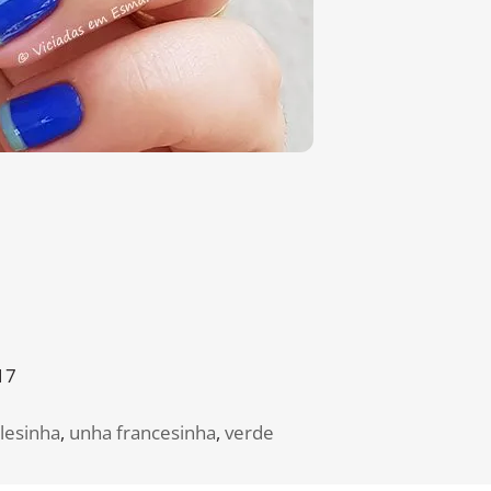
17
glesinha
,
unha francesinha
,
verde