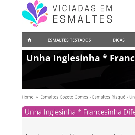
ESMALTES TESTADOS
DICAS
Unha Inglesinha * Fran
Home
»
Esmaltes Cozete Gomes
•
Esmaltes Risqué
•
Un
Unha Inglesinha * Francesinha Dif