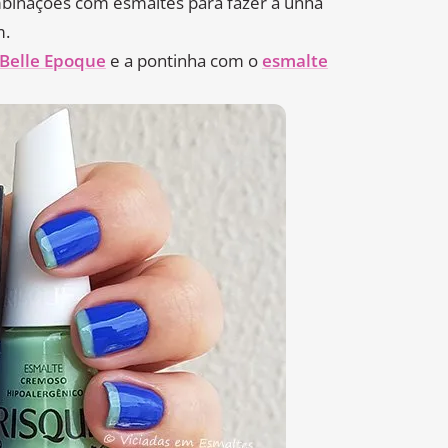
mbinações com esmaltes para fazer a unha
m.
Belle Epoque
e a pontinha com o
esmalte