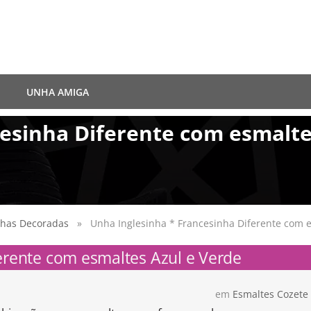
UNHA AMIGA
cesinha Diferente com esmalte
has Decoradas
» Unha Inglesinha * Francesinha Diferente com e
erente com esmaltes Azul e Verde
em
Esmaltes Cozet