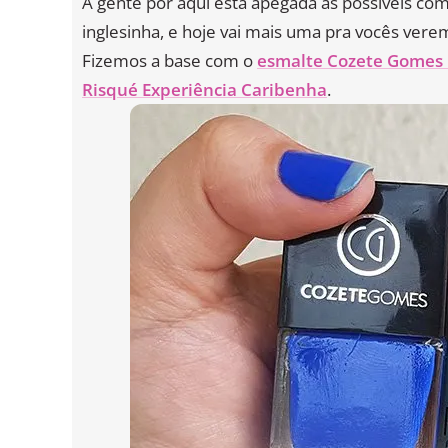
A gente por aqui está apegada as possíveis co
inglesinha, e hoje vai mais uma pra vocês vere
Fizemos a base com o
esmalte Cozete Gomes 
Risqué Experiência Caribenha
.