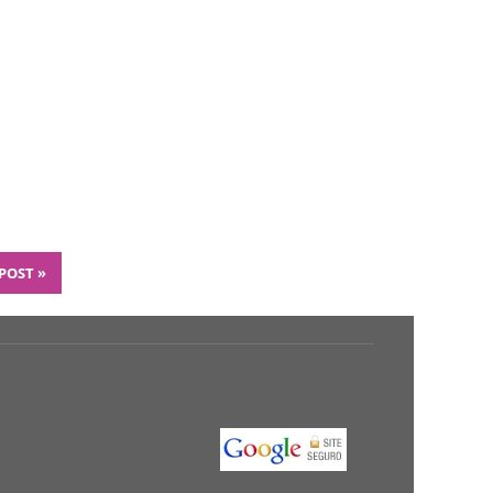
 POST
»