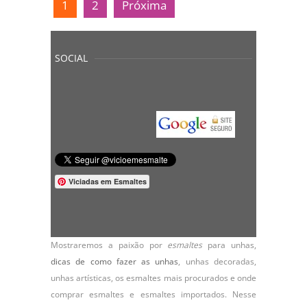
1
2
Próxima
SOCIAL
Viciadas em Esmaltes
Mostraremos a paixão por
esmaltes
para unhas,
dicas de como fazer as unhas
,
unhas decoradas
,
unhas artísticas, os
esmaltes
mais procurados e onde
comprar esmaltes e esmaltes importados. Nesse