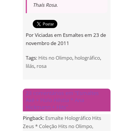
Thaís Rosa.
Por
Viciadas em Esmaltes
em
23 de
novembro de 2011
Tags:
Hits no Olimpo
,
holográfico
,
lilás
,
rosa
23 comentários em “Esmaltes
Axé + Holo Héstia * Ana
Hickmann + Hits”
Pingback:
Esmalte Holográfico Hits
Zeus * Coleção Hits no Olimpo,