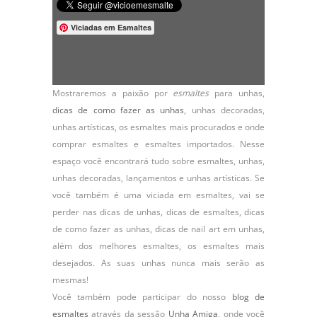
Viciadas em Esmaltes
Mostraremos a paixão por
esmaltes
para unhas,
dicas de como fazer as unhas
,
unhas decoradas
,
unhas artísticas, os
esmaltes
mais procurados e onde
comprar esmaltes e esmaltes importados. Nesse
espaço você encontrará tudo sobre esmaltes, unhas,
unhas decoradas, lançamentos e unhas artísticas. Se
você também é uma viciada em esmaltes, vai se
perder nas dicas de unhas, dicas de esmaltes, dicas
de como fazer as unhas, dicas de nail art em unhas,
além dos melhores esmaltes, os esmaltes mais
desejados. As suas unhas nunca mais serão as
mesmas!
Você também pode participar do nosso
blog de
esmaltes
através da sessão
Unha Amiga
, onde você