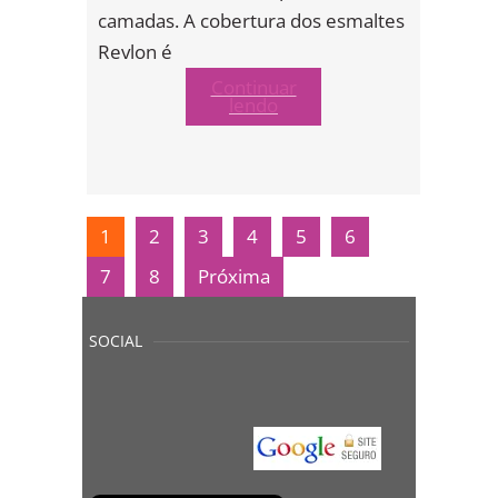
camadas. A cobertura dos esmaltes
Revlon é
Continuar
lendo
1
2
3
4
5
6
7
8
Próxima
SOCIAL