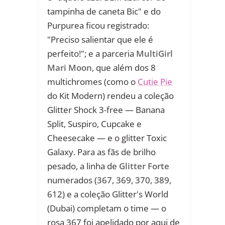
tampinha de caneta Bic" e do
Purpurea ficou registrado:
"Preciso salientar que ele é
perfeito!"; e a parceria
MultiGirl
Mari Moon
, que além dos 8
multichromes (como o
Cutie Pie
do Kit Modern) rendeu a coleção
Glitter Shock 3-free — Banana
Split, Suspiro, Cupcake e
Cheesecake — e o glitter Toxic
Galaxy. Para as fãs de brilho
pesado, a linha de
Glitter Forte
numerados (367, 369, 370, 389,
612) e a coleção Glitter's World
(Dubai) completam o time — o
rosa 367 foi apelidado por aqui de