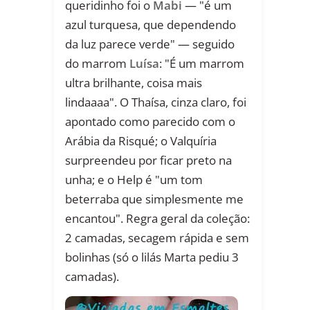
queridinho foi o
Mabi
— "é um
azul turquesa, que dependendo
da luz parece verde" — seguido
do marrom
Luísa
: "É um marrom
ultra brilhante, coisa mais
lindaaaa". O Thaísa, cinza claro, foi
apontado como parecido com o
Arábia da Risqué; o Valquíria
surpreendeu por ficar preto na
unha; e o Help é "um tom
beterraba que simplesmente me
encantou". Regra geral da coleção:
2 camadas, secagem rápida e sem
bolinhas (só o lilás Marta pediu 3
camadas).