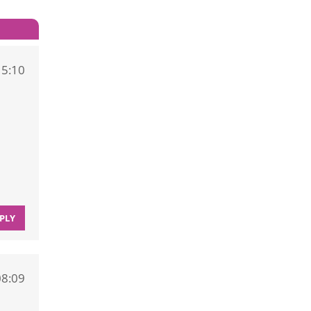
15:10
PLY
08:09