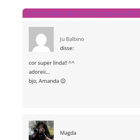
7 comentários em “Esmalte Impala Vinho C
Ju Balbino
disse:
cor super linda!! ^^
adoreii…
bjo, Amanda 😉
Magda