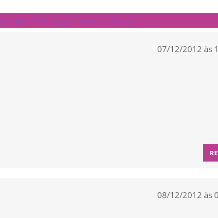
amurça * Coleção Trem da Vida”
07/12/2012 às 
RE
08/12/2012 às 