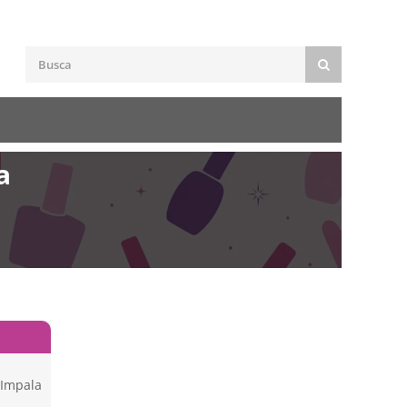
a
 Impala