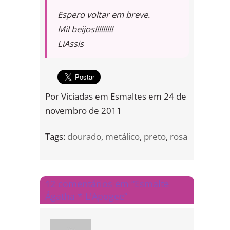
Espero voltar em breve.
Mil beijos!!!!!!!!!
LiAssis
Por
Viciadas em Esmaltes
em
24 de
novembro de 2011
Tags:
dourado
,
metálico
,
preto
,
rosa
12 comentários em “Esmalte
Ágatha * L'Apogee”