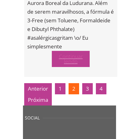
Aurora Boreal da Ludurana. Além
de serem maravilhosos, a fórmula é
3-Free (sem Toluene, Formaldeide
e Dibutyl Phthalate)
#asalérgicasgritam \o/ Eu
simplesmente
Continuar
lendo
Anterior
1
2
3
4
Próxima
SOCIAL