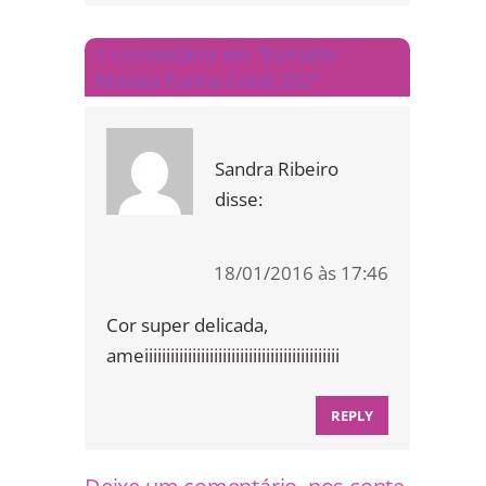
1 comentário em “Esmalte
Mavala Funny Coral 332”
Sandra Ribeiro
disse:
18/01/2016 às 17:46
Cor super delicada,
ameiiiiiiiiiiiiiiiiiiiiiiiiiiiiiiiiiiiiiiiiiiiii
REPLY
Deixe um comentário, nos conte