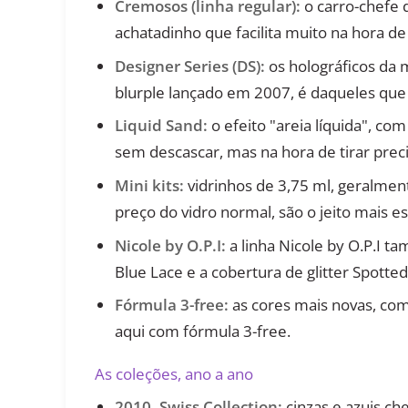
Cremosos (linha regular):
o carro-chefe 
achatadinho que facilita muito na hora de
Designer Series (DS):
os holográficos da 
blurple lançado em 2007, é daqueles que 
Liquid Sand:
o efeito "areia líquida", c
sem descascar, mas na hora de tirar pre
Mini kits:
vidrinhos de 3,75 ml, geralmen
preço do vidro normal, são o jeito mais 
Nicole by O.P.I:
a linha Nicole by O.P.I 
Blue Lace e a cobertura de glitter Spotted
Fórmula 3-free:
as cores mais novas, com
aqui com fórmula 3-free.
As coleções, ano a ano
2010, Swiss Collection:
cinzas e azuis ch