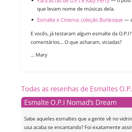
Para as fãs de O.P.I e Katy Perry
— o post 
que levam nome de músicas dela.
Esmalte e Cinema: coleção Burlesque
— as
E vocês, já testaram algum esmalte da O.P.I
comentários… O que acharam, viciadas?
… Mary
Todas as resenhas de Esmaltes O.P.
Esmalte O.P.I Nomad’s Dream
Sabe aqueles esmaltes que a gente vê no vidr
usa acaba se encantando? Foi exatamente ass