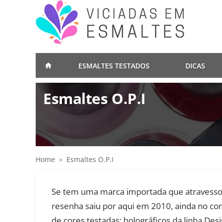
ESMALTES TESTADOS
DICAS
Esmaltes O.P.I
Home
»
Esmaltes O.P.I
Se tem uma marca importada que atravessou a
resenha saiu por aqui em 2010, ainda no co
de cores testadas: holográficos da linha Desi