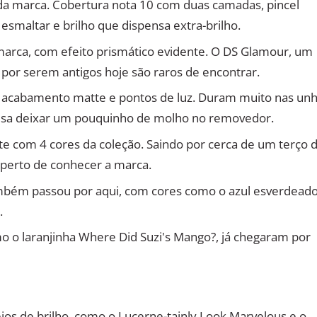
da marca. Cobertura nota 10 com duas camadas, pincel
 esmaltar e brilho que dispensa extra-brilho.
marca, com efeito prismático evidente. O DS Glamour, um
por serem antigos hoje são raros de encontrar.
om acabamento matte e pontos de luz. Duram muito nas un
cisa deixar um pouquinho de molho no removedor.
te com 4 cores da coleção. Saindo por cerca de um terço 
esperto de conhecer a marca.
também passou por aqui, com cores como o azul esverdead
.
o o laranjinha Where Did Suzi's Mango?, já chegaram por
eios de brilho, como o Lucerne-tainly Look Marvelous e o