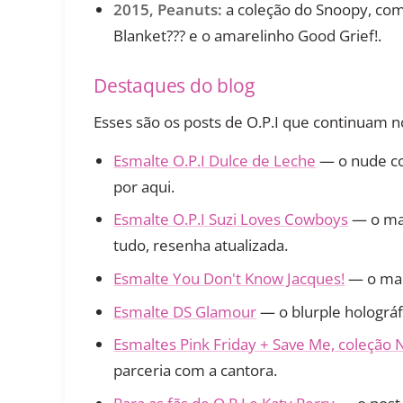
2015, Peanuts:
a coleção do Snoopy, com
Blanket??? e o amarelinho Good Grief!.
Destaques do blog
Esses são os posts de O.P.I que continuam n
Esmalte O.P.I Dulce de Leche
— o nude co
por aqui.
Esmalte O.P.I Suzi Loves Cowboys
— o ma
tudo, resenha atualizada.
Esmalte You Don't Know Jacques!
— o marr
Esmalte DS Glamour
— o blurple holográf
Esmaltes Pink Friday + Save Me, coleção N
parceria com a cantora.