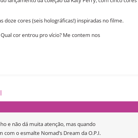
do lançamento da coleção da Katy Perry, com cinco cores
 doze cores (seis holográficas!) inspiradas no filme.
? Qual cor entrou pro vício? Me contem nos
I
inho e não dá muita atenção, mas quando
im com o esmalte Nomad’s Dream da O.P.I.