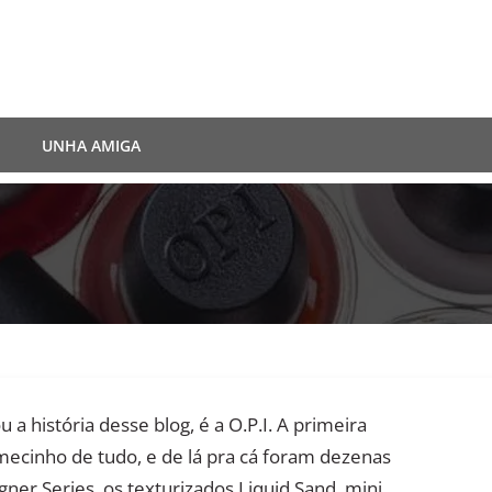
UNHA AMIGA
 história desse blog, é a O.P.I. A primeira
mecinho de tudo, e de lá pra cá foram dezenas
gner Series, os texturizados Liquid Sand, mini