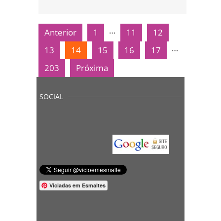
…
Anterior
1
11
12
…
13
14
15
16
17
203
Próxima
SOCIAL
Viciadas em Esmaltes