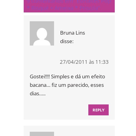
9 comentários em “Esmaltes Pop
* Risqué + Ameixa * Priscila”
Bruna Lins
disse:
27/04/2011 às 11:33
Gostei!!!! Simples e dá um efeito
bacana… fiz um parecido, esses
dias…..
REPLY