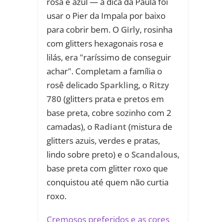
rosa e azul — a dica da Paula foi
usar o Pier da Impala por baixo
para cobrir bem. O
Girly
, rosinha
com glitters hexagonais rosa e
lilás, era "raríssimo de conseguir
achar". Completam a família o
rosê delicado
Sparkling
, o
Ritzy
780
(glitters prata e pretos em
base preta, cobre sozinho com 2
camadas), o
Radiant
(mistura de
glitters azuis, verdes e pratas,
lindo sobre preto) e o
Scandalous
,
base preta com glitter roxo que
conquistou até quem não curtia
roxo.
Cremosos preferidos e as cores