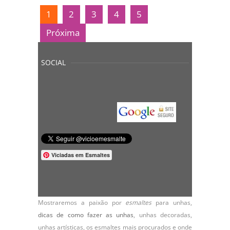
1
2
3
4
5
Próxima
SOCIAL
Viciadas em Esmaltes
Mostraremos a paixão por
esmaltes
para unhas,
dicas de como fazer as unhas
,
unhas decoradas
,
unhas artísticas, os
esmaltes
mais procurados e onde