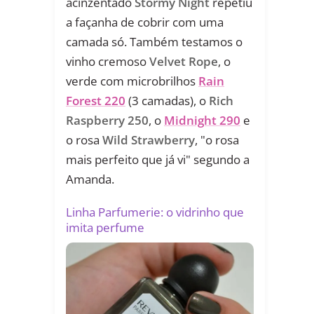
acinzentado
Stormy Night
repetiu
a façanha de cobrir com uma
camada só. Também testamos o
vinho cremoso
Velvet Rope
, o
verde com microbrilhos
Rain
Forest 220
(3 camadas), o
Rich
Raspberry 250
, o
Midnight 290
e
o rosa
Wild Strawberry
, "o rosa
mais perfeito que já vi" segundo a
Amanda.
Linha Parfumerie: o vidrinho que
imita perfume