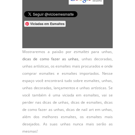
Viciadas em Esmaltes
Mostraremos a paixão por
esmaltes
para unhas,
dicas de como fazer as unhas
,
unhas decoradas
,
unhas artísticas, os
esmaltes
mais procurados e onde
comprar esmaltes e esmaltes importados. Nesse
espaço você encontrará tudo sobre esmaltes, unhas,
unhas decoradas, lançamentos e unhas artísticas. Se
você também é uma viciada em esmaltes, vai se
perder nas dicas de unhas, dicas de esmaltes, dicas
de como fazer as unhas, dicas de nail art em unhas,
além dos melhores esmaltes, os esmaltes mais
desejados. As suas unhas nunca mais serão as
mesmas!