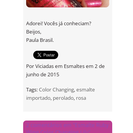
Adorei! Vocês já conheciam?
Beijos,
Paula Brasil.
Por
Viciadas em Esmaltes
em
2 de
junho de 2015
Tags:
Color Changing
,
esmalte
importado
,
perolado
,
rosa
2 comentários em “Esmalte Ruby
Wing Color Changing Lily”