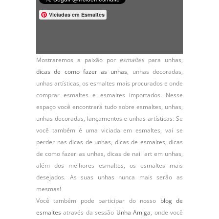
Viciadas em Esmaltes
Mostraremos a paixão por
esmaltes
para unhas,
dicas de como fazer as unhas
,
unhas decoradas
,
unhas artísticas, os
esmaltes
mais procurados e onde
comprar esmaltes e esmaltes importados. Nesse
espaço você encontrará tudo sobre esmaltes, unhas,
unhas decoradas, lançamentos e unhas artísticas. Se
você também é uma viciada em esmaltes, vai se
perder nas dicas de unhas, dicas de esmaltes, dicas
de como fazer as unhas, dicas de nail art em unhas,
além dos melhores esmaltes, os esmaltes mais
desejados. As suas unhas nunca mais serão as
mesmas!
Você também pode participar do nosso
blog de
esmaltes
através da sessão
Unha Amiga
, onde você