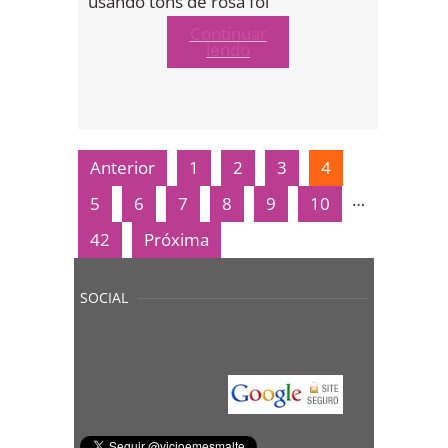
usando tons de rosa foi
Continuar
lendo
Anterior
1
2
3
4
…
5
6
7
8
9
10
42
Próxima
SOCIAL