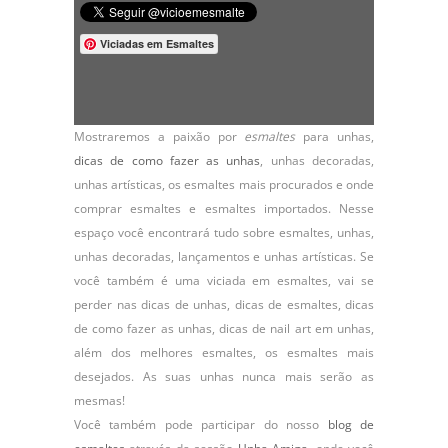
Viciadas em Esmaltes
Mostraremos a paixão por
esmaltes
para unhas,
dicas de como fazer as unhas
,
unhas decoradas
,
unhas artísticas, os
esmaltes
mais procurados e onde
comprar esmaltes e esmaltes importados. Nesse
espaço você encontrará tudo sobre esmaltes, unhas,
unhas decoradas, lançamentos e unhas artísticas. Se
você também é uma viciada em esmaltes, vai se
perder nas dicas de unhas, dicas de esmaltes, dicas
de como fazer as unhas, dicas de nail art em unhas,
além dos melhores esmaltes, os esmaltes mais
desejados. As suas unhas nunca mais serão as
mesmas!
Você também pode participar do nosso
blog de