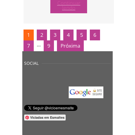
Continuar
lendo
1
2
3
4
5
6
…
7
9
Próxima
SOCIAL
Viciadas em Esmaltes