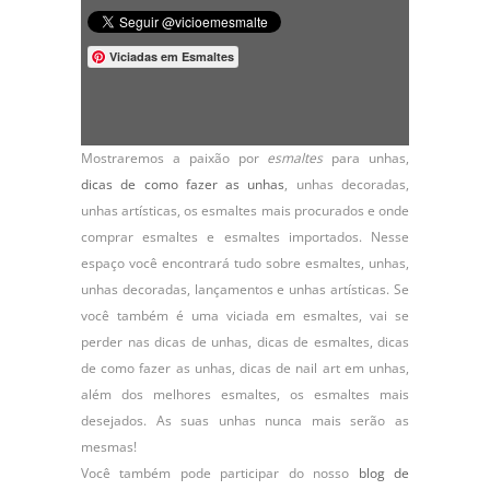
Viciadas em Esmaltes
Mostraremos a paixão por
esmaltes
para unhas,
dicas de como fazer as unhas
,
unhas decoradas
,
unhas artísticas, os
esmaltes
mais procurados e onde
comprar esmaltes e esmaltes importados. Nesse
espaço você encontrará tudo sobre esmaltes, unhas,
unhas decoradas, lançamentos e unhas artísticas. Se
você também é uma viciada em esmaltes, vai se
perder nas dicas de unhas, dicas de esmaltes, dicas
de como fazer as unhas, dicas de nail art em unhas,
além dos melhores esmaltes, os esmaltes mais
desejados. As suas unhas nunca mais serão as
mesmas!
Você também pode participar do nosso
blog de