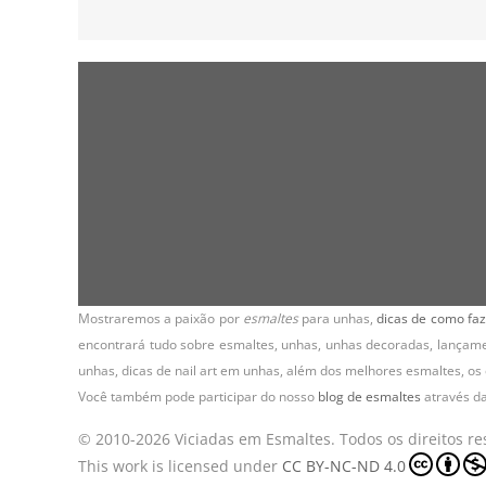
Mostraremos a paixão por
esmaltes
para unhas,
dicas de como faz
encontrará tudo sobre esmaltes, unhas, unhas decoradas, lançamen
unhas, dicas de nail art em unhas, além dos melhores esmaltes, o
Você também pode participar do nosso
blog de esmaltes
através d
© 2010-2026 Viciadas em Esmaltes. Todos os direitos re
This work is licensed under
CC BY-NC-ND 4.0