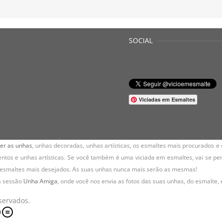
SOCIAL
Viciadas em Esmaltes
er as unhas
,
unhas decoradas
, unhas artísticas, os
esmaltes
mais procurados e 
tos e unhas artísticas. Se você também é uma viciada em esmaltes, vai se per
s esmaltes mais desejados. As suas unhas nunca mais serão as mesmas!
a sessão
Unha Amiga
, onde você nos envia as fotos das suas unhas, do
esmalte
,
servados.