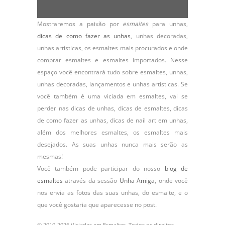
Mostraremos a paixão por
esmaltes
para unhas,
dicas de como fazer as unhas
,
unhas decoradas
,
unhas artísticas, os
esmaltes
mais procurados e onde
comprar esmaltes e esmaltes importados. Nesse
espaço você encontrará tudo sobre esmaltes, unhas,
unhas decoradas, lançamentos e unhas artísticas. Se
você também é uma viciada em esmaltes, vai se
perder nas dicas de unhas, dicas de esmaltes, dicas
de como fazer as unhas, dicas de nail art em unhas,
além dos melhores esmaltes, os esmaltes mais
desejados. As suas unhas nunca mais serão as
mesmas!
Você também pode participar do nosso
blog de
esmaltes
através da sessão
Unha Amiga
, onde você
nos envia as fotos das suas unhas, do
esmalte
, e o
que você gostaria que aparecesse no post.
© 2010-2026 Viciadas em Esmaltes. Todos os direitos