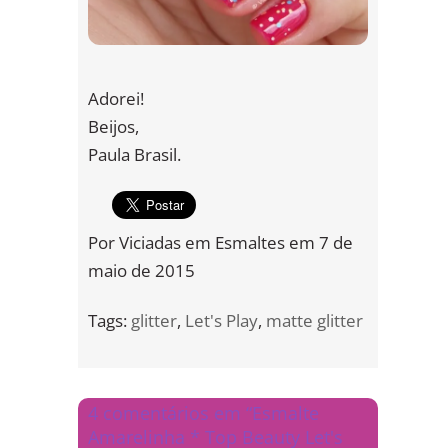
Adorei!
Beijos,
Paula Brasil.
Por
Viciadas em Esmaltes
em
7 de
maio de 2015
Tags:
glitter
,
Let's Play
,
matte glitter
4 comentários em “Esmalte
Amarelinha * Top Beauty Let's