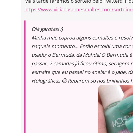
Mais tarde faremos o sorteio pelo Twitter!!! Fi
https://www.viciadasemesmaltes.com/sorteio/n
Olá garotas! :]
Minha mãe coprou alguns esmaltes e resolv
naquele momento… Então escolhi uma cor qu
usado; o Bermuda, da Mohda! O Bermuda é 
passar, 2 camadas já ficou ótimo, secagem r
esmalte que eu passei no anelar é o Jade,
Holográficas 🙂 Reparem só nos brilhinhos h