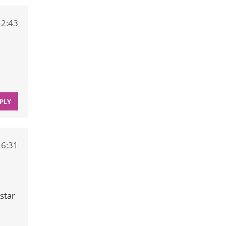
12:43
PLY
16:31
star