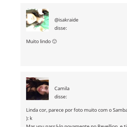
@isakraide
disse:
Muito lindo 🙂
Camila
disse:
Linda cor, parece por foto muito com o Samba
): k
Mas vou passá-lo novamente no Revellion, e tir