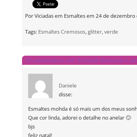
Por
Viciadas em Esmaltes
em
24 de dezembro 
Tags:
Esmaltes Cremosos
,
glitter
,
verde
14 comentários em “Esmalte Bermuda + Jad
Daniele
disse:
Esmaltes mohda é só mais um dos meus son
Que cor linda, adorei o detalhe no anelar 🙂
bjs
feliz natal!