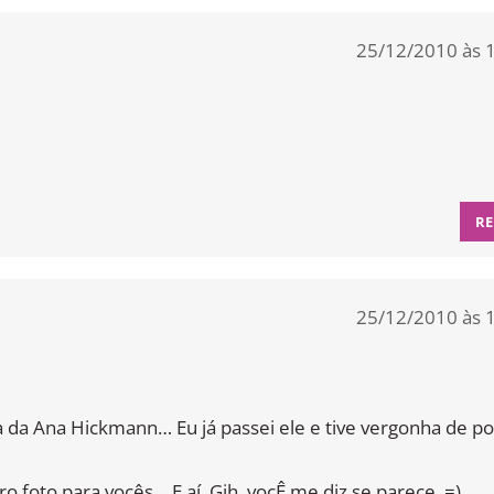
25/12/2010 às 
RE
25/12/2010 às 
 da Ana Hickmann… Eu já passei ele e tive vergonha de po
o foto para vocês… E aí, Gih, vocÊ me diz se parece. =)