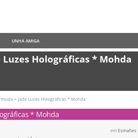
UNHA AMIGA
 Luzes Holográficas * Mohda
uda + Jade Luzes Holográficas * Mohda
ográficas * Mohda
em
Esmaltes