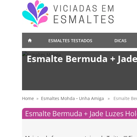
ESMALTES TESTADOS
DICAS
Esmalte Bermuda + Jade
Home
»
Esmaltes Mohda
•
Unha Amiga
» Esmalte Berm
Esmalte Bermuda + Jade Luzes Hol