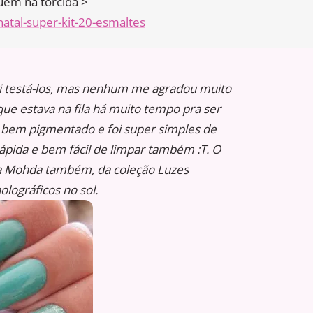
quem na torcida >
atal-super-kit-20-esmaltes
i testá-los, mas nenhum me agradou muito
e estava na fila há muito tempo pra ser
bem pigmentado e foi super simples de
ápida e bem fácil de limpar também :T. O
 da Mohda também, da coleção Luzes
olográficos no sol.