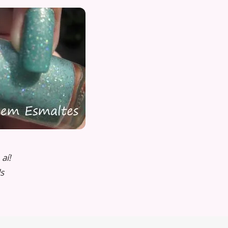
aí!
ls