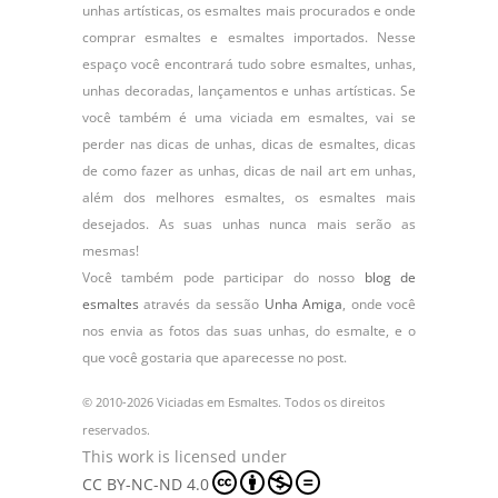
unhas artísticas, os
esmaltes
mais procurados e onde
comprar esmaltes e esmaltes importados. Nesse
espaço você encontrará tudo sobre esmaltes, unhas,
unhas decoradas, lançamentos e unhas artísticas. Se
você também é uma viciada em esmaltes, vai se
perder nas dicas de unhas, dicas de esmaltes, dicas
de como fazer as unhas, dicas de nail art em unhas,
além dos melhores esmaltes, os esmaltes mais
desejados. As suas unhas nunca mais serão as
mesmas!
Você também pode participar do nosso
blog de
esmaltes
através da sessão
Unha Amiga
, onde você
nos envia as fotos das suas unhas, do
esmalte
, e o
que você gostaria que aparecesse no post.
© 2010-2026 Viciadas em Esmaltes. Todos os direitos
reservados.
This work is licensed under
CC BY-NC-ND 4.0