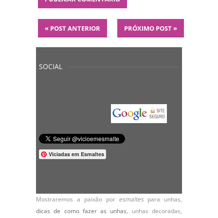
«
POST ANTERIOR
PRÓXIMO POST
»
SOCIAL
Viciadas em Esmaltes
Mostraremos a paixão por
esmaltes
para unhas,
dicas de como fazer as unhas
,
unhas decoradas
,