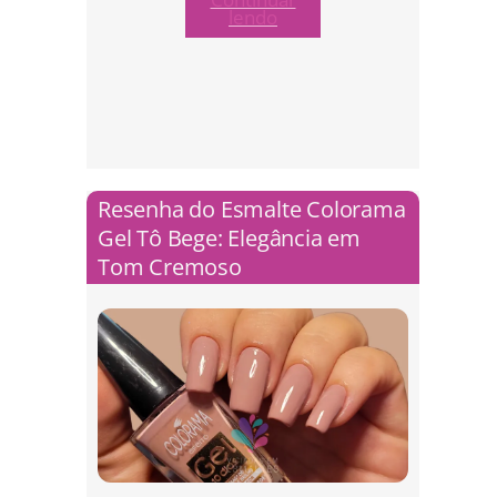
lendo
Resenha do Esmalte Colorama
Gel Tô Bege: Elegância em
Tom Cremoso