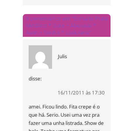
8 comentários em “Esmalte Prata
Metálico * Dote + Abusada *
Avon + Sonho * Ludurana”
Julis
disse:
16/11/2011 às 17:30
amei. Ficou lindo. Fita crepe é o
que há. Serio. Usei uma vez pra
fazer uma unha listrada. Show de