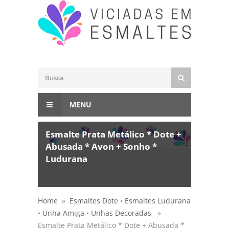
MENU
Esmalte Prata Metálico * Dote +
Abusada * Avon + Sonho *
Ludurana
Home
»
Esmaltes Dote
•
Esmaltes Ludurana
•
Unha Amiga
•
Unhas Decoradas
»
Esmalte Prata Metálico * Dote + Abusada *