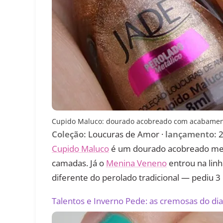
Cupido Maluco: dourado acobreado com acabamento
Coleção:
Loucuras de Amor ·
lançamento:
2
Cupido Maluco
é um dourado acobreado metá
camadas. Já o
Menina Veneno
entrou na lin
diferente do perolado tradicional — pediu 3
Talentos e Inverno Pede: as cremosas do dia