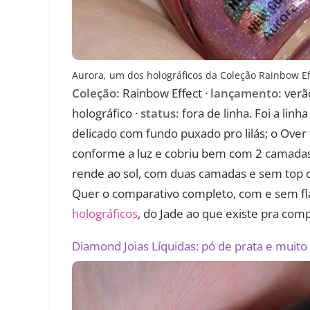
Aurora, um dos holográficos da Coleção Rainbow Ef
Coleção:
Rainbow Effect ·
lançamento:
verão
holográfico ·
status:
fora de linha. Foi a linh
delicado com fundo puxado pro lilás; o Over
conforme a luz e cobriu bem com 2 camadas. 
rende ao sol, com duas camadas e sem top 
Quer o comparativo completo, com e sem fl
holográficos
, do Jade ao que existe pra comp
Diamond Joias Líquidas: pó de prata e muito 