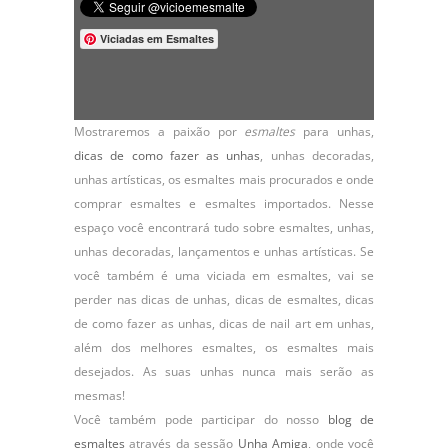
Viciadas em Esmaltes
Mostraremos a paixão por
esmaltes
para unhas,
dicas de como fazer as unhas
,
unhas decoradas
,
unhas artísticas, os
esmaltes
mais procurados e onde
comprar esmaltes e esmaltes importados. Nesse
espaço você encontrará tudo sobre esmaltes, unhas,
unhas decoradas, lançamentos e unhas artísticas. Se
você também é uma viciada em esmaltes, vai se
perder nas dicas de unhas, dicas de esmaltes, dicas
de como fazer as unhas, dicas de nail art em unhas,
além dos melhores esmaltes, os esmaltes mais
desejados. As suas unhas nunca mais serão as
mesmas!
Você também pode participar do nosso
blog de
esmaltes
através da sessão
Unha Amiga
, onde você