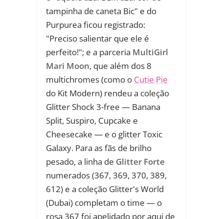
tampinha de caneta Bic" e do
Purpurea ficou registrado:
"Preciso salientar que ele é
perfeito!"; e a parceria
MultiGirl
Mari Moon
, que além dos 8
multichromes (como o
Cutie Pie
do Kit Modern) rendeu a coleção
Glitter Shock 3-free — Banana
Split, Suspiro, Cupcake e
Cheesecake — e o glitter Toxic
Galaxy. Para as fãs de brilho
pesado, a linha de
Glitter Forte
numerados (367, 369, 370, 389,
612) e a coleção Glitter's World
(Dubai) completam o time — o
rosa 367 foi apelidado por aqui de