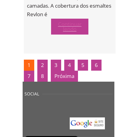
camadas. A cobertura dos esmaltes
Revlon é
Continuar
lendo
1
2
3
4
5
6
7
8
Próxima
SOCIAL