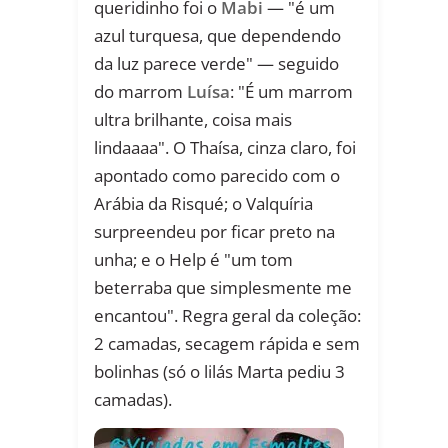
queridinho foi o
Mabi
— "é um
azul turquesa, que dependendo
da luz parece verde" — seguido
do marrom
Luísa
: "É um marrom
ultra brilhante, coisa mais
lindaaaa". O Thaísa, cinza claro, foi
apontado como parecido com o
Arábia da Risqué; o Valquíria
surpreendeu por ficar preto na
unha; e o Help é "um tom
beterraba que simplesmente me
encantou". Regra geral da coleção:
2 camadas, secagem rápida e sem
bolinhas (só o lilás Marta pediu 3
camadas).